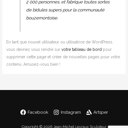
2 000 personnes, et fabrique toutes sortes
de bidules supers pour la communauté
bouzemontoise.
En tant que nouvel utilisateur ou utilisatrice de WordPress,
vous devriez vous rendre sur
votre tableau de bord
pour
supprimer cette page et créer de nouvelles pages pour votre
contenu. Amusez-vous bien !
Facebook
Instagram
Artsper
Copyright © 2026 Jean-Michel Levraux Sculpteur